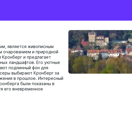
нии, является живописным
м очарованием и природной
 Кронберг и предлагает
ных ландшафтов. Его уютные
ают подлинный фон для
ссеры выбирают Кронберг за
жения в прошлое. Интересный
ронберга были показаны в
уя его вневременное