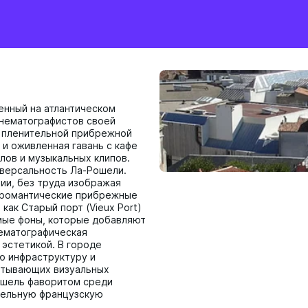
енный на атлантическом
нематографистов своей
и пленительной прибрежной
и оживленная гавань с кафе
лов и музыкальных клипов.
иверсальность Ла-Рошели.
ии, без труда изображая
 романтические прибрежные
как Старый порт (Vieux Port)
мые фоны, которые добавляют
нематографическая
 эстетикой. В городе
ю инфраструктуру и
атывающих визуальных
ошель фаворитом среди
тельную французскую