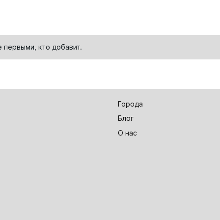
е первыми, кто
добавит
.
Города
Блог
О нас