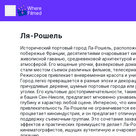
Where 
Filmed
Ля-Рошель
Исторический портовый город Ла-Рошель, располож
побережье Франции, десятилетиями очаровывает ки
живописной гаванью, средневековой архитектурой 
атмосферой. Его мощеные улочки, фахверковые дома 
стали местом съемок различных фильмов, телесериа
Режиссеров привлекает вневременная красота и ун
Город легко превращается в разные эпохи и декорац
причудливые деревни, шумные портовые города или
уголки. Его культовые достопримечательности, такие 
и башня Сен-Николя, предлагают мгновенно узнавае
глубину и характер любой сцене. Интересно, что ки
привлекательность Ла-Рошели не ограничивается ее
процветает киноиндустрия, и он предлагает отличну
поддержку съемочным группам. Это сочетание захв
эффектов и практических преимуществ делает Ла-Р
кинематографистов, ищущих аутентичную и очарова
локацию.