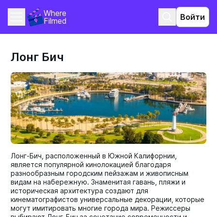
Where 
Войти
Filmed
Лонг Бич
Лонг-Бич, расположенный в Южной Калифорнии,
является популярной кинолокацией благодаря
разнообразным городским пейзажам и живописным
видам на набережную. Знаменитая гавань, пляжи и
историческая архитектура создают для
кинематографистов универсальные декорации, которые
могут имитировать многие города мира. Режиссеры
выбирают Лонг-Бич за сочетание современности и