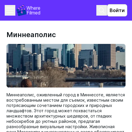
Where 
Войти
Filmed
Миннеаполис
Миннеаполис, оживленный город в Миннесоте, является
востребованным местом для съемок, известным своим
потрясающим сочетанием городских и природных
ландшафтов. Этот город может похвастаться
множеством архитектурных шедевров, от гладких
небоскребов до уютных районов, предлагая
разнообразные визуальные настройки. Живописная
река Миссисипи и многочисленные озера обеспечивают