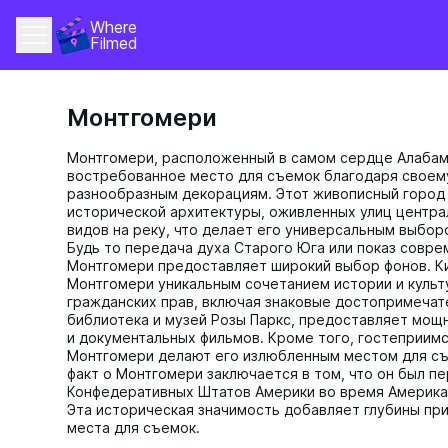
Where 
Filmed
Монтгомери
Монтгомери, расположенный в самом сердце Алабамы
востребованное место для съемок благодаря свое
разнообразным декорациям. Этот живописный город
исторической архитектуры, оживленных улиц центра
видов на реку, что делает его универсальным выбор
Будь то передача духа Старого Юга или показ совре
Монтгомери предоставляет широкий выбор фонов. К
Монтгомери уникальным сочетанием истории и культ
гражданских прав, включая знаковые достопримечате
библиотека и музей Розы Паркс, предоставляет мощ
и документальных фильмов. Кроме того, гостеприим
Монтгомери делают его излюбленным местом для съ
факт о Монтгомери заключается в том, что он был п
Конфедеративных Штатов Америки во время Америка
Эта историческая значимость добавляет глубины при
места для съемок.