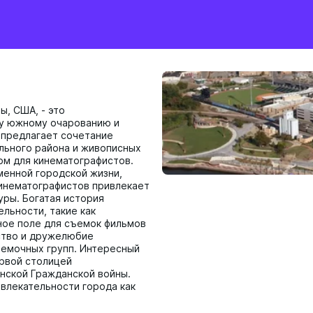
, США, - это
му южному очарованию и
 предлагает сочетание
льного района и живописных
ом для кинематографистов.
менной городской жизни,
инематографистов привлекает
уры. Богатая история
льности, такие как
ное поле для съемок фильмов
ство и дружелюбие
емочных групп. Интересный
ервой столицей
нской Гражданской войны.
влекательности города как