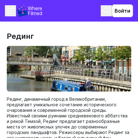
Where 
Войти
Filmed
Рединг
Рединг, динамичный город в Великобритании,
предлагает уникальное сочетание исторического
очарования и современной городской среды.
Известный своими руинами средневекового аббатства
и рекой Темзой, Рединг предлагает разнообразные
места от живописных улочек до современных
городских ландшафтов. Режиссеры выбирают Рединг за
его универсальность и богатый культурный фон.