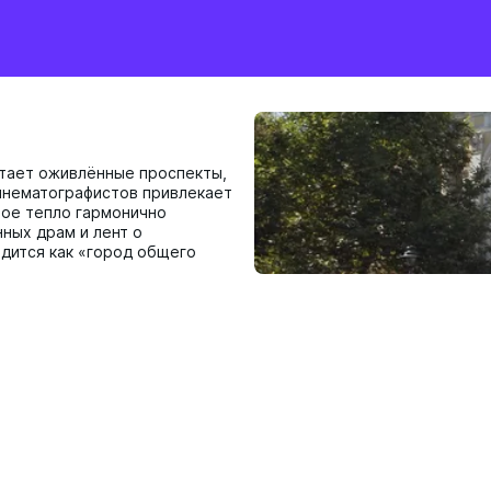
тает оживлённые проспекты,
инематографистов привлекает
ное тепло гармонично
ных драм и лент о
одится как «город общего