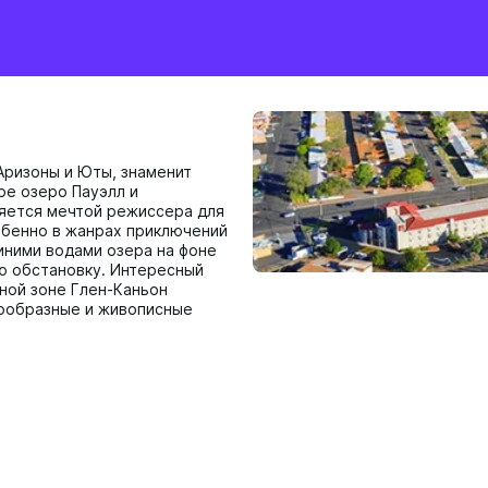
Аризоны и Юты, знаменит
ое озеро Пауэлл и
яется мечтой режиссера для
обенно в жанрах приключений
синими водами озера на фоне
ю обстановку. Интересный
ной зоне Глен-Каньон
нообразные и живописные