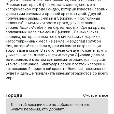
"Черная пантера". В фильме есть сцены, снятые в
историческом городе Гондар, который известен своими
красивыми замками и древней архитектурой. Другой
популярный фильм, снятый в Эфиопии, - "Постоянный
садовник", съемки которого проходили в столице
страны Аддис-Абебе и ее окрестностях. Среди других
популярных мест съемок в Эфиопии - Данакильская
впадина, которая является одним из самых жарких и
негостеприимных мест на земле, и водопад Голубой
Нил, который является одним из самых потрясающих
водопадов в мире. В заключение следует отметить, что
уникальные ландшафты и архитектура Эфиопии делают
ее идеальным местом для кинематографистов, ищущих
что-то необычное. Благодаря своей богатой истории и
потрясающей природной красоте Эфиопия, несомненно,
будет и дальше привлекать кинематографистов со всего
мира.
Города
Смотреть все
Для этой локации еще не добавлен контент.
Будьте первыми, кто
добавит
.