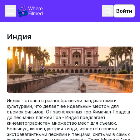
Where 
Войти
Filmed
Индия
Индия - страна с разнообразными ландшафтами и
культурами, что делает ее идеальным местом для
съемок фильмов. От заснеженных гор Химачал-Прадеш
до песчаных пляжей Гоа - Индия предлагает
кинематографистам множество мест для съемок.
Болливуд, киноиндустрия хинди, известен своими
экстравагантными песнями и танцами, снятыми в самых
захватывающих дух местах страны. Тадж-Махал в Агре,