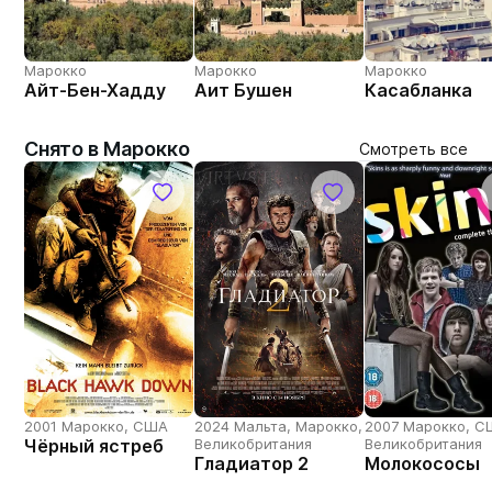
Марокко
Марокко
Марокко
Айт-Бен-Хадду
Аит Бушен
Касабланка
Снято в Марокко
Смотреть все
2001 Марокко, США
2024 Мальта, Марокко,
2007 Марокко, С
Чёрный ястреб
Великобритания
Великобритания
Гладиатор 2
Молокососы