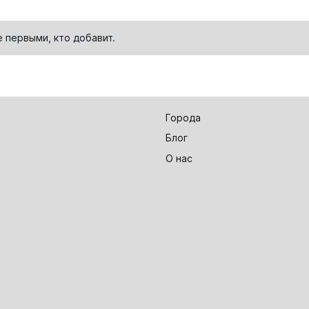
е первыми, кто
добавит
.
Города
Блог
О нас