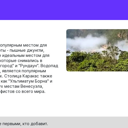
 популярным местом для
ты - пышные джунгли,
е идеальным местом для
которые снимались в
город" и "Рундаун". Водопад
, является популярным
х. Столица Каракас также
 как "Ультиматум Борна" и
ух местам Венесуэла,
фистов со всего мира.
е первыми, кто
добавит
.