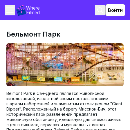
Where 
Войти
Filmed
Бельмонт Парк
Belmont Park в Сан-Диего является живописной
кинолокацией, известной своим ностальгическим
шармом набережной и знаменитым аттракционом "Giant
Dipper". Расположенный на берегу Миссион-Бич, этот
исторический парк развлечений предлагает
живописную обстановку, идеальную для съемок живых
сцен в фильмах, сериалах и музыкальных клипах.
Продюсеры выбирают Belmont Park за его смешение