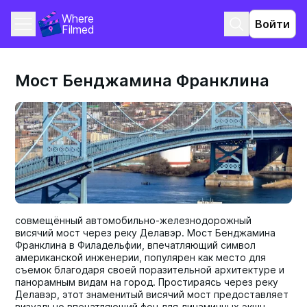
Where 
Войти
Filmed
Мост Бенджамина Франклина
совмещённый автомобильно-железнодорожный
висячий мост через реку Делавэр. Мост Бенджамина
Франклина в Филадельфии, впечатляющий символ
американской инженерии, популярен как место для
съемок благодаря своей поразительной архитектуре и
панорамным видам на город. Простираясь через реку
Делавэр, этот знаменитый висячий мост предоставляет
визуально впечатляющий фон для динамичных экшн-