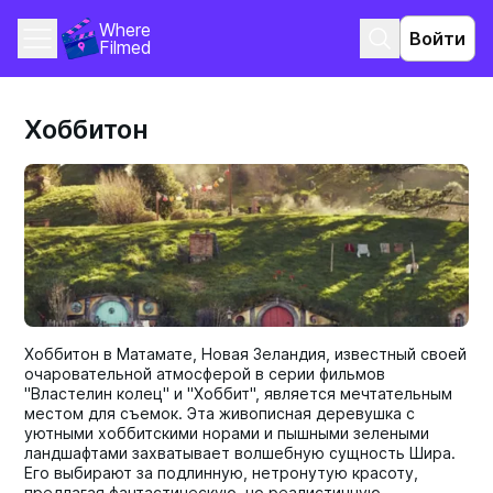
Where 
Войти
Filmed
Хоббитон
Хоббитон в Матамате, Новая Зеландия, известный своей
очаровательной атмосферой в серии фильмов
"Властелин колец" и "Хоббит", является мечтательным
местом для съемок. Эта живописная деревушка с
уютными хоббитскими норами и пышными зелеными
ландшафтами захватывает волшебную сущность Шира.
Его выбирают за подлинную, нетронутую красоту,
предлагая фантастическую, но реалистичную