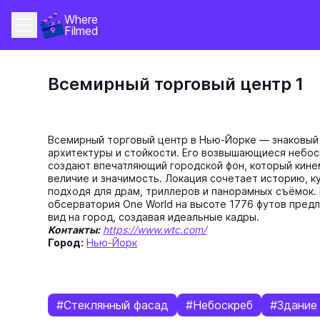
Where 
Filmed
Всемирный торговый центр 1
Всемирный торговый центр в Нью-Йорке — знаковый
архитектуры и стойкости. Его возвышающиеся небос
создают впечатляющий городской фон, который кине
величие и значимость. Локация сочетает историю, к
подходя для драм, триллеров и панорамных съёмок.
обсерватория One World на высоте 1776 футов пред
вид на город, создавая идеальные кадры.
Контакты:
https://www.wtc.com/
Город:
Нью-Йорк
#Стеклянный фасад
#Небоскреб
#Здание